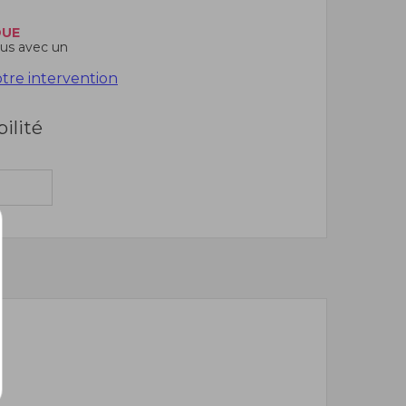
DUE
us avec un
re intervention
bilité