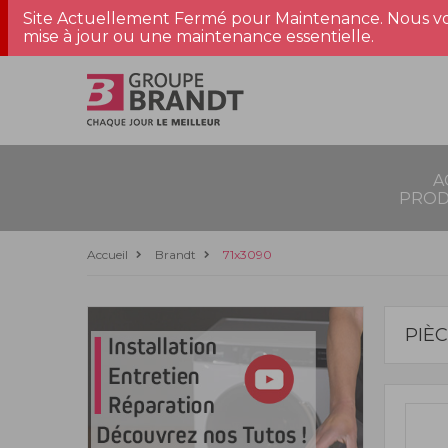
Site Actuellement Fermé pour Maintenance. Nous vo
mise à jour ou une maintenance essentielle.
A
PROD
Accueil
Brandt
71x3090
PIÈ