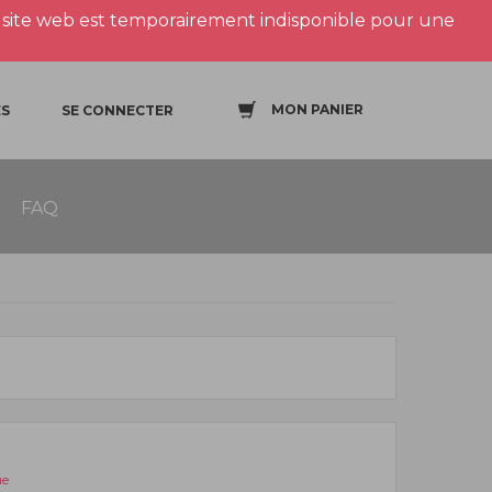
site web est temporairement indisponible pour une
MON PANIER
S
SE CONNECTER
FAQ
ue