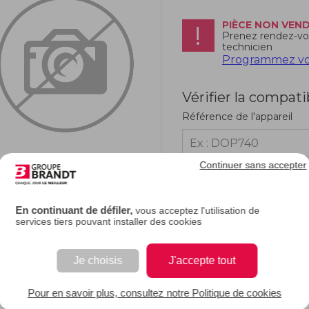
PIÈCE NON VEN
Prenez rendez-vo
technicien
Programmez vot
Vérifier la compati
Référence de l'appareil
Continuer sans accepter
RIPTION
En continuant de défiler,
vous acceptez l'utilisation de
services tiers pouvant installer des cookies
e description.
Je choisis
J'accepte tout
EAN : 3251430519120
Pour en savoir plus, consultez notre Politique de cookies