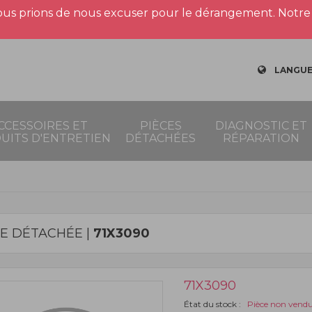
us prions de nous excuser pour le dérangement. Notre 
LANGUE
CCESSOIRES ET
PIÈCES
DIAGNOSTIC ET
UITS D'ENTRETIEN
DÉTACHÉES
RÉPARATION
CE DÉTACHÉE |
71X3090
71X3090
État du stock :
Pièce non vend