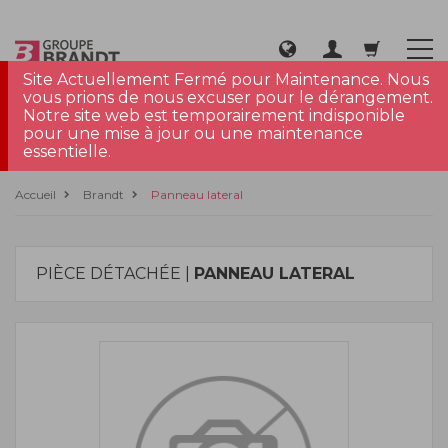
Site Actuellement Fermé pour Maintenance. Nous
vous prions de nous excuser pour le dérangement.
Notre site web est temporairement indisponible
pour une mise à jour ou une maintenance
essentielle.
Accueil
Brandt
Panneau lateral
PIÈCE DÉTACHÉE |
PANNEAU LATERAL