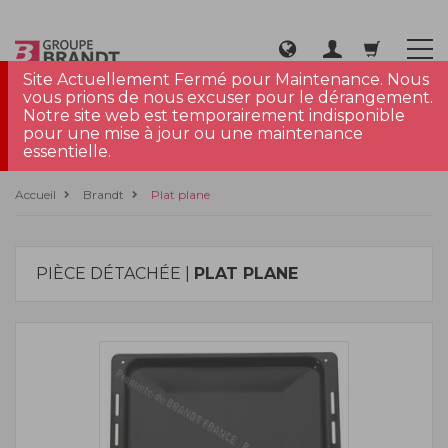
Site Actuellement Fermé pour Maintenance. Nous
vous prions de nous excuser pour le dérangement.
Notre site web est temporairement indisponible
pour une mise à jour ou une maintenance
essentielle.
Accueil
Brandt
Plat plane
PIÈCE DÉTACHÉE |
PLAT PLANE