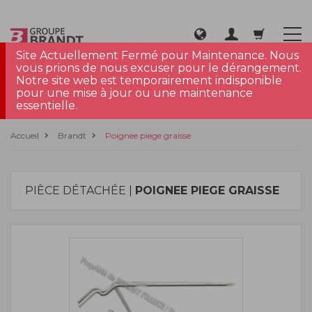
Site Actuellement Fermé pour Maintenance. Nous
vous prions de nous excuser pour le dérangement.
Notre site web est temporairement indisponible
pour une mise à jour ou une maintenance
essentielle.
Accueil
Brandt
Poignee piege graisse
PIÈCE DÉTACHÉE |
POIGNEE PIEGE GRAISSE