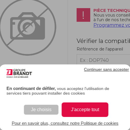
PIÈCE TECHNIQ
Nous vous conseill
à l'un de nos tech
Programmez vot
Vérifier la compati
Référence de l'appareil
Continuer sans accepter
RIPTION
En continuant de défiler,
vous acceptez l'utilisation de
services tiers pouvant installer des cookies
e description.
Je choisis
J'accepte tout
EAN : 3251431302721
Pour en savoir plus, consultez notre Politique de cookies