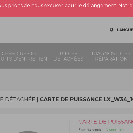
us prions de nous excuser pour le dérangement. Notre 
LANGUE
CCESSOIRES ET
PIÈCES
DIAGNOSTIC ET
UITS D'ENTRETIEN
DÉTACHÉES
RÉPARATION
CE DÉTACHÉE |
CARTE DE PUISSANCE LX_W34_1
CARTE DE PUISSAN
État du stock :
Disponible