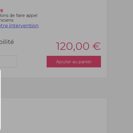
UE
ons de faire appel
niciens
re intervention
bilité
120,00
€
Ajouter au panier