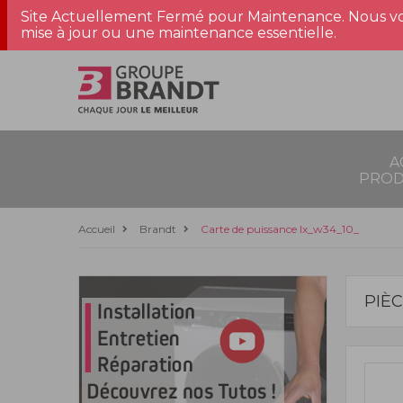
Site Actuellement Fermé pour Maintenance. Nous vo
mise à jour ou une maintenance essentielle.
A
PROD
Accueil
Brandt
Carte de puissance lx_w34_10_
PIÈ