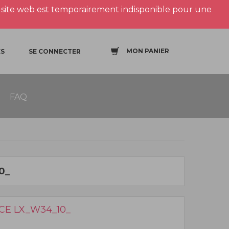
site web est temporairement indisponible pour une
MON PANIER
S
SE CONNECTER
FAQ
0_
CE LX_W34_10_