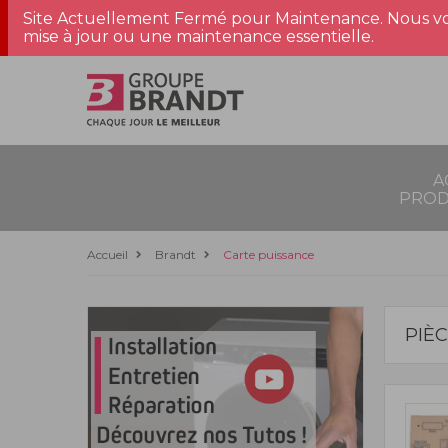
Site Actuellement Fermé pour Maintenance. Nous vo
mise à jour ou une maintenance essentielle.
A
PROD
Accueil
Brandt
Carte puissance
PIÈ