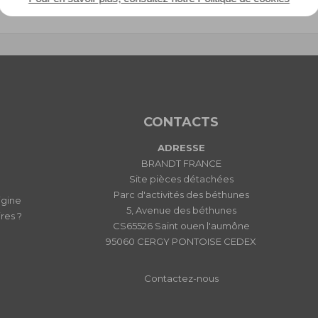
EAN : 3251430539371
CONTACTS
ADRESSE
BRANDT FRANCE
Site pièces détachées
Parc d'activités des béthunes
igine
5, Avenue des béthunes
res ?
CS65526 Saint ouen l'aumône
95060 CERGY PONTOISE CEDEX
Contactez-nous