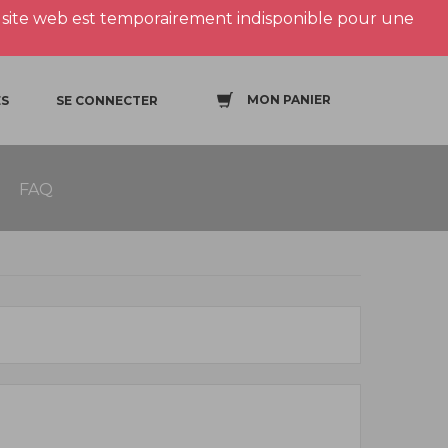
site web est temporairement indisponible pour une
MON PANIER
S
SE CONNECTER
FAQ