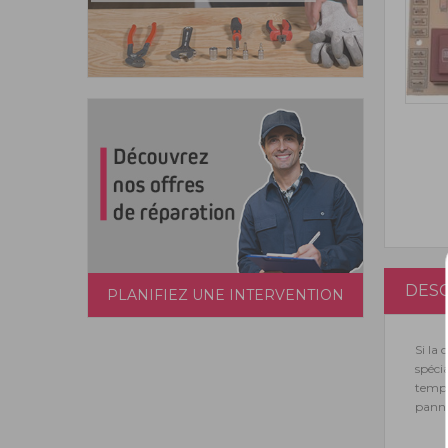
DESC
PLANIFIEZ UNE INTERVENTION
Si la 
spéci
tempé
panne