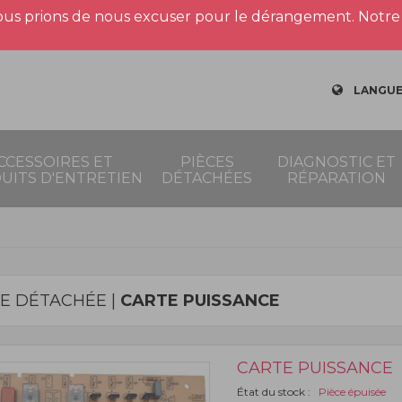
us prions de nous excuser pour le dérangement. Notre 
LANGUE
CCESSOIRES ET
PIÈCES
DIAGNOSTIC ET
UITS D'ENTRETIEN
DÉTACHÉES
RÉPARATION
CE DÉTACHÉE |
CARTE PUISSANCE
CARTE PUISSANCE
État du stock :
Pièce épuisée