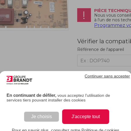
PIÈCE TECHNIQ
Nous vous conseill
à l'un de nos tech
Programmez vot
Vérifier la compati
Référence de l'appareil
Continuer sans accepter
RIPTION
En continuant de défiler,
vous acceptez l'utilisation de
services tiers pouvant installer des cookies
carte de puissance de votre four ne fonctionne plus, il vous faudra la remplacer 
alement conçue pour chaque appareil. Elle en constitue le module de gestion. El
rature et déroule le programme de votre four en conséquence (elle affiche égal
Je choisis
J'accepte tout
, à rapprocher de la documentation technique fournie par le constructeur).
Pour en savoir plus, consultez notre Politique de cookies