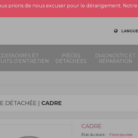
us prions de nous excuser pour le dérangement. Notre 
LANGUE
CCESSOIRES ET
PIÈCES
DIAGNOSTIC ET
UITS D'ENTRETIEN
DÉTACHÉES
RÉPARATION
CE DÉTACHÉE |
CADRE
CADRE
État du stock :
Pièce épuisée