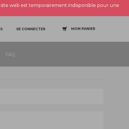
site web est temporairement indisponible pour une
MON PANIER
S
SE CONNECTER
FAQ