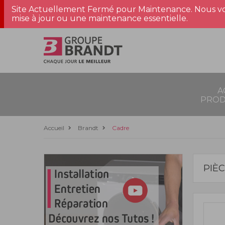
Site Actuellement Fermé pour Maintenance. Nous vo
mise à jour ou une maintenance essentielle.
A
PROD
Accueil
Brandt
Cadre
PIÈ