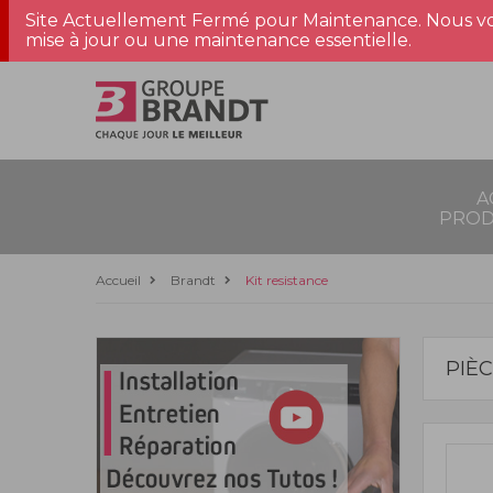
Site Actuellement Fermé pour Maintenance. Nous vo
mise à jour ou une maintenance essentielle.
A
PROD
Accueil
Brandt
Kit resistance
PIÈ