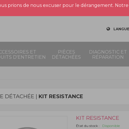
us prions de nous excuser pour le dérangement. Notre 
LANGUE
CCESSOIRES ET
PIÈCES
DIAGNOSTIC ET
UITS D'ENTRETIEN
DÉTACHÉES
RÉPARATION
CE DÉTACHÉE |
KIT RESISTANCE
KIT RESISTANCE
État du stock :
Disponible