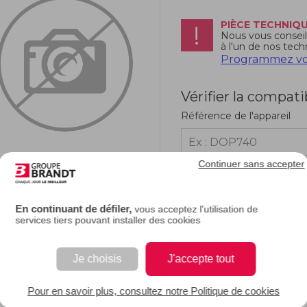
PIÈCE TECHNIQ
Nous vous conseill
à l'un de nos tech
Programmez vot
Vérifier la compati
Référence de l'appareil
Continuer sans accepter
RIPTION
En continuant de défiler,
vous acceptez l'utilisation de
services tiers pouvant installer des cookies
e description.
Je choisis
J'accepte tout
EAN : 3251430339254
Pour en savoir plus, consultez notre Politique de cookies