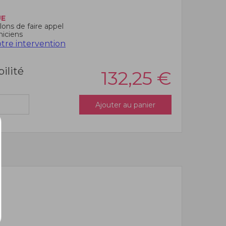
UE
ons de faire appel
niciens
re intervention
bilité
132,25
€
Ajouter au panier