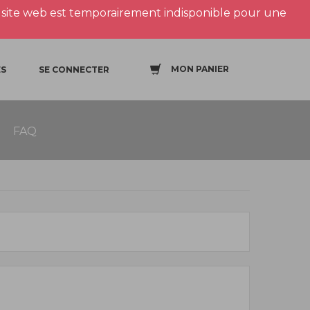
site web est temporairement indisponible pour une
MON PANIER
S
SE CONNECTER
FAQ