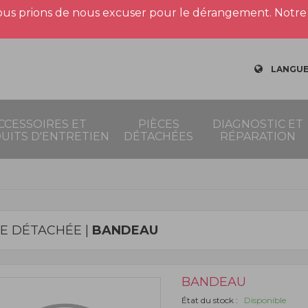
us prions de nous excuser pour le dérangement. Notre 
LANGUE
CCESSOIRES ET
PIÈCES
DIAGNOSTIC ET
UITS D'ENTRETIEN
DÉTACHÉES
RÉPARATION
CE DÉTACHÉE |
BANDEAU
BANDEAU
État du stock :
Disponible