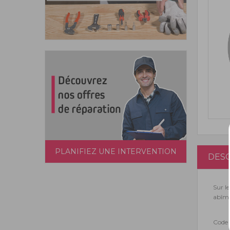
PLANIFIEZ UNE INTERVENTION
DESC
Sur l
abîmé
Code 