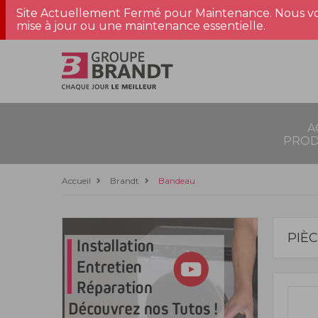
Site Actuellement Fermé pour Maintenance. Nous vo
mise à jour ou une maintenance essentielle.
A
PROD
Accueil
Brandt
Bandeau
PIÈ