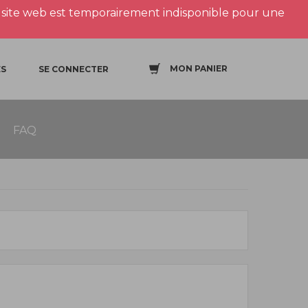
site web est temporairement indisponible pour une
MON PANIER
S
SE CONNECTER
FAQ