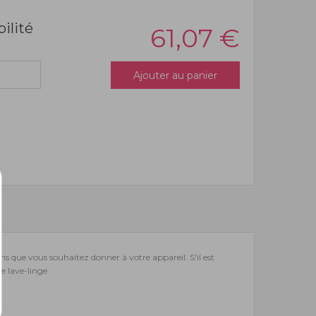
bilité
61,07
€
Ajouter au panier
ns que vous souhaitez donner à votre appareil. S'il est
e lave-linge.