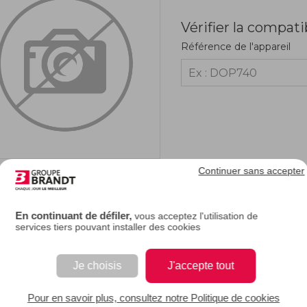
Vérifier la compati
Référence de l'appareil
Continuer sans accepter
RIPTION
En continuant de défiler,
vous acceptez l'utilisation de
services tiers pouvant installer des cookies
e bandeau de votre lave-linge, vous pouvez sélectionner les différentes instructio
 ou cassé, vous pouvez en changer et vous retrouverez l'aspect normal de votr
Je choisis
J'accepte tout
EAN : 3251430262491
Pour en savoir plus, consultez notre Politique de cookies