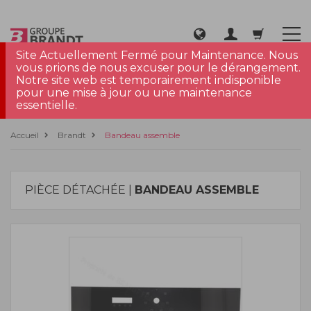
Site Actuellement Fermé pour Maintenance. Nous
vous prions de nous excuser pour le dérangement.
Notre site web est temporairement indisponible
pour une mise à jour ou une maintenance
essentielle.
Accueil
Brandt
Bandeau assemble
PIÈCE DÉTACHÉE |
BANDEAU ASSEMBLE