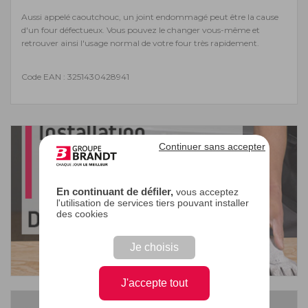
Aussi appelé caoutchouc, un joint endommagé peut être la cause
d'un four défectueux. Vous pouvez le changer vous-même et
retrouver ainsi l'usage normal de votre four très rapidement.
Code EAN : 3251430428941
Continuer sans accepter
En continuant de défiler,
vous acceptez
l'utilisation de services tiers pouvant installer
des cookies
Je choisis
J'accepte tout