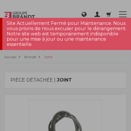
Site Actuellement Fermé pour Maintenance. Nous
vous prions de nous excuser pour le dérangement.
Notre site web est temporairement indisponible
pour une mise à jour ou une maintenance
essentielle.
Accueil
Brandt
Joint
PIÈCE DÉTACHÉE |
JOINT