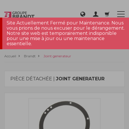
Site Actuellement Fermé pour Maintenance. Nous
vous prions de nous excuser pour le dérangement.
Notre site web est temporairement indisponible
pour une mise à jour ou une maintenance
essentielle.
Accueil
Brandt
Joint generateur
PIÈCE DÉTACHÉE |
JOINT GENERATEUR