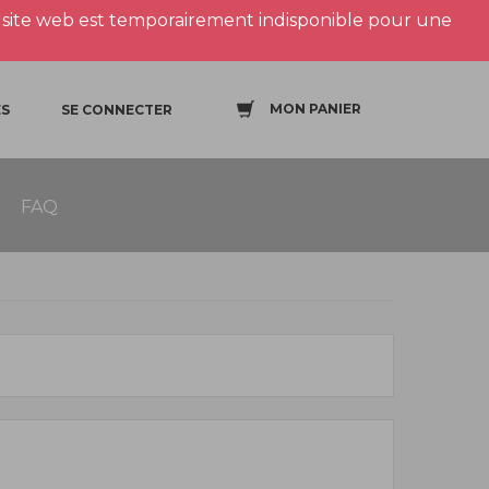
site web est temporairement indisponible pour une
MON PANIER
S
SE CONNECTER
FAQ