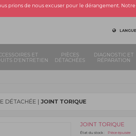
us prions de nous excuser pour le dérangement. Notre 
LANGUE
CCESSOIRES ET
PIÈCES
DIAGNOSTIC ET
UITS D'ENTRETIEN
DÉTACHÉES
RÉPARATION
CE DÉTACHÉE |
JOINT TORIQUE
JOINT TORIQUE
État du stock :
Pièce épuisée