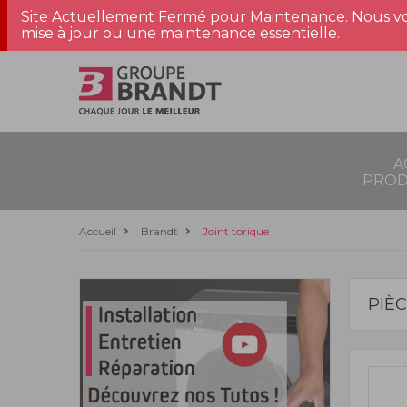
Site Actuellement Fermé pour Maintenance. Nous vo
mise à jour ou une maintenance essentielle.
A
PROD
Accueil
Brandt
Joint torique
PIÈ