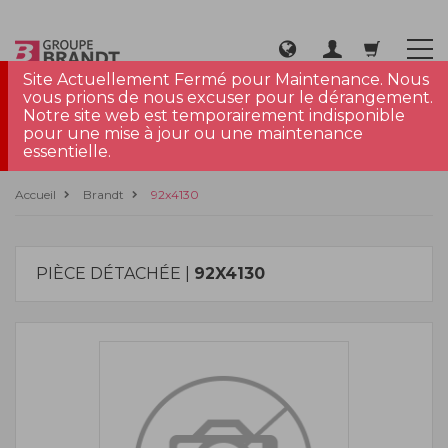
Site Actuellement Fermé pour Maintenance. Nous
vous prions de nous excuser pour le dérangement.
Notre site web est temporairement indisponible
pour une mise à jour ou une maintenance
essentielle.
Accueil
Brandt
92x4130
PIÈCE DÉTACHÉE |
92X4130