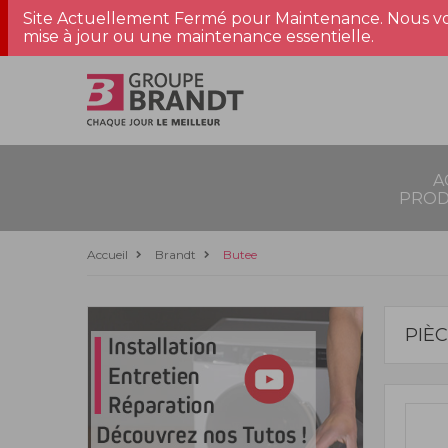
Site Actuellement Fermé pour Maintenance. Nous vo
mise à jour ou une maintenance essentielle.
A
PROD
Accueil
Brandt
Butee
PIÈ