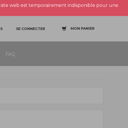
site web est temporairement indisponible pour une
MON PANIER
S
SE CONNECTER
FAQ