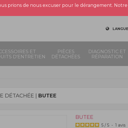
us prions de nous excuser pour le dérangement. Notre 
LANGUE
CCESSOIRES ET
PIÈCES
DIAGNOSTIC ET
UITS D'ENTRETIEN
DÉTACHÉES
RÉPARATION
CE DÉTACHÉE |
BUTEE
BUTEE
5
/
5
-
1
avis