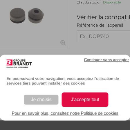
État du stock :
Disponible
Vérifier la compati
Référence de l'appareil
Continuer sans accepter
RIPTION
En poursuivant votre navigation, vous acceptez l'utilisation de
services tiers pouvant installer des cookies
e description.
Je choisis
J'accepte tout
EAN : 3251430369732
Pour en savoir plus, consultez notre Politique de cookies