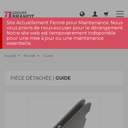
Site Actuellement Fermé pour Maintenance. Nous
vous prions de nous excuser pour le dérangement.
Notre site web est temporairement indisponible
pour une mise à jour ou une maintenance
essentielle.
Accueil
Brandt
Guide
PIÈCE DÉTACHÉE |
GUIDE