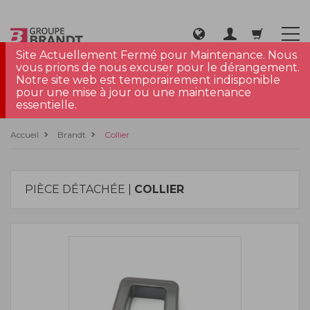
Site Actuellement Fermé pour Maintenance. Nous
vous prions de nous excuser pour le dérangement.
Notre site web est temporairement indisponible
pour une mise à jour ou une maintenance
essentielle.
Accueil
Brandt
Collier
PIÈCE DÉTACHÉE |
COLLIER