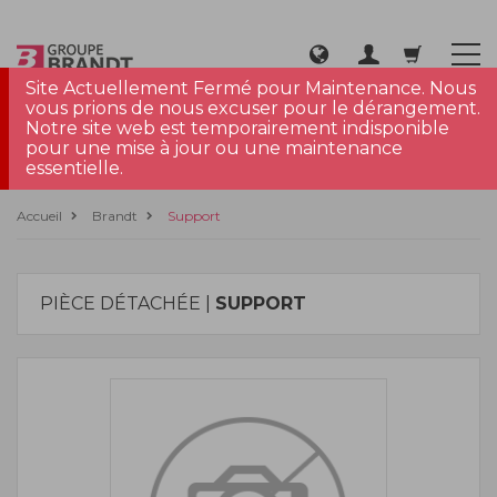
Site Actuellement Fermé pour Maintenance. Nous
vous prions de nous excuser pour le dérangement.
Notre site web est temporairement indisponible
pour une mise à jour ou une maintenance
essentielle.
Accueil
Brandt
Support
PIÈCE DÉTACHÉE |
SUPPORT