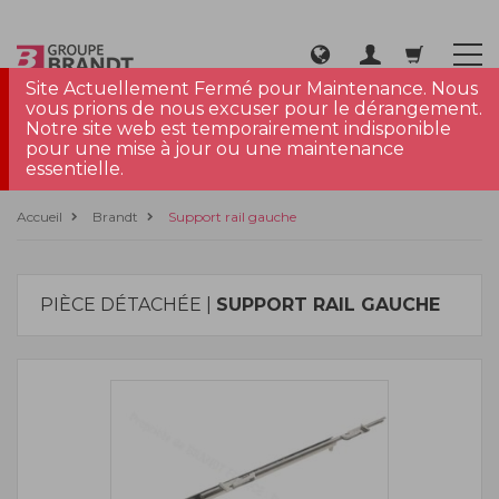
Site Actuellement Fermé pour Maintenance. Nous
vous prions de nous excuser pour le dérangement.
Notre site web est temporairement indisponible
pour une mise à jour ou une maintenance
essentielle.
Accueil
Brandt
Support rail gauche
PIÈCE DÉTACHÉE |
SUPPORT RAIL GAUCHE