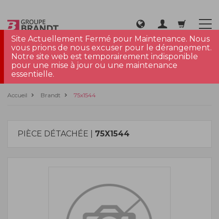
Site Actuellement Fermé pour Maintenance. Nous
vous prions de nous excuser pour le dérangement.
Notre site web est temporairement indisponible
pour une mise à jour ou une maintenance
essentielle.
Accueil
Brandt
75x1544
PIÈCE DÉTACHÉE |
75X1544