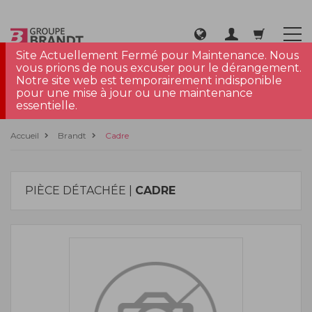
Site Actuellement Fermé pour Maintenance. Nous
vous prions de nous excuser pour le dérangement.
Notre site web est temporairement indisponible
pour une mise à jour ou une maintenance
essentielle.
Accueil
Brandt
Cadre
PIÈCE DÉTACHÉE |
CADRE