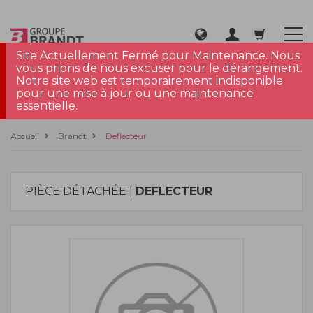
Site Actuellement Fermé pour Maintenance. Nous
vous prions de nous excuser pour le dérangement.
Notre site web est temporairement indisponible
pour une mise à jour ou une maintenance
essentielle.
Accueil
Brandt
Deflecteur
PIÈCE DÉTACHÉE |
DEFLECTEUR