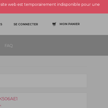
site web est temporairement indisponible pour une
MON PANIER
S
SE CONNECTER
FAQ
K506AE1
k