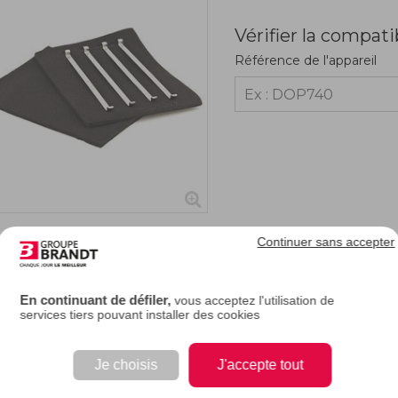
Vérifier la compati
Référence de l'appareil
Continuer sans accepter
RIPTION
En continuant de défiler,
vous acceptez l'utilisation de
services tiers pouvant installer des cookies
ste deux types de hotte aspirante : hotte à recyclage et hotte à évacuation. Dans to
 et débarrassé de ses impuretés. Puis, dans le cas d'une hotte de recyclage, l'air 
Je choisis
J'accepte tout
. Dans l'autre cas, l'air est rejeté à l'extérieur via une gaine d'évacuation. Grâce 
essoires, vous pouvez transformer certaines hottes à évacuation en hotte recy