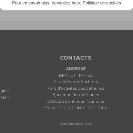
Pour en savoir plus, consultez notre Politique de cookies
 EAN : 3251430100434
CONTACTS
ADRESSE
BRANDT FRANCE
Site pièces détachées
Parc d'activités des béthunes
igine
5, Avenue des béthunes
res ?
CS65526 Saint ouen l'aumône
95060 CERGY PONTOISE CEDEX
Contactez-nous