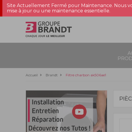
Site Actuellement Fermé pour Maintenance. Nous vo
mise à jour ou une maintenance essentielle.
A
PROD
Accueil
Brandt
Filtre charbon ak506ae1
PIÈ