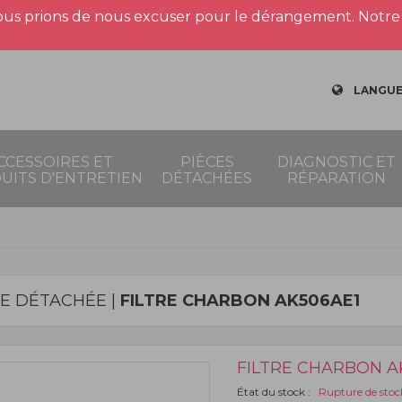
us prions de nous excuser pour le dérangement. Notre 
LANGUE
CCESSOIRES ET
PIÈCES
DIAGNOSTIC ET
UITS D'ENTRETIEN
DÉTACHÉES
RÉPARATION
CE DÉTACHÉE |
FILTRE CHARBON AK506AE1
FILTRE CHARBON A
État du stock :
Rupture de stoc