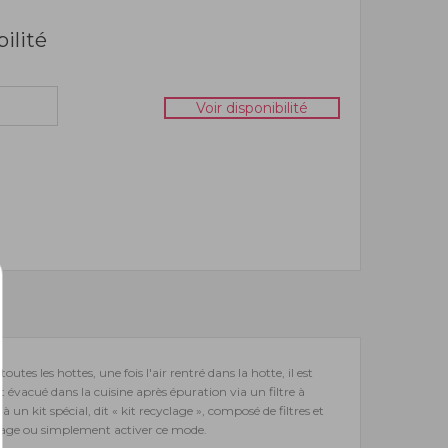
bilité
Voir disponibilité
utes les hottes, une fois l'air rentré dans la hotte, il est
est évacué dans la cuisine après épuration via un filtre à
à un kit spécial, dit « kit recyclage », composé de filtres et
clage ou simplement activer ce mode.