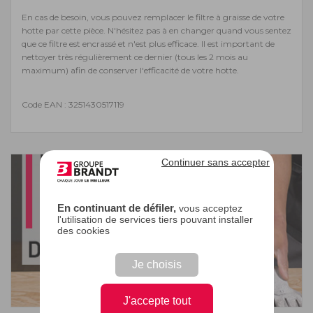
En cas de besoin, vous pouvez remplacer le filtre à graisse de votre
hotte par cette pièce. N'hésitez pas à en changer quand vous sentez
que ce filtre est encrassé et n'est plus efficace. Il est important de
nettoyer très régulièrement ce dernier (tous les 2 mois au
maximum) afin de conserver l'efficacité de votre hotte.
Code EAN : 3251430517119
Continuer sans accepter
En continuant de défiler,
vous acceptez
l'utilisation de services tiers pouvant installer
des cookies
Je choisis
J'accepte tout