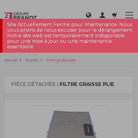
Site Actuellement Fermé pour Maintenance. Nous
vous prions de nous excuser pour le dérangement.
Notre site web est temporairement indisponible
pour une mise à jour ou une maintenance
essentielle.
Accueil
Brandt
Filtre graisse plie
PIÈCE DÉTACHÉE |
FILTRE GRAISSE PLIE