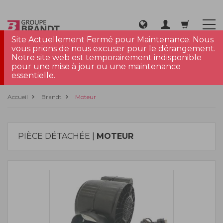
Site Actuellement Fermé pour Maintenance. Nous
vous prions de nous excuser pour le dérangement.
Notre site web est temporairement indisponible
pour une mise à jour ou une maintenance
essentielle.
Accueil
Brandt
Moteur
PIÈCE DÉTACHÉE |
MOTEUR