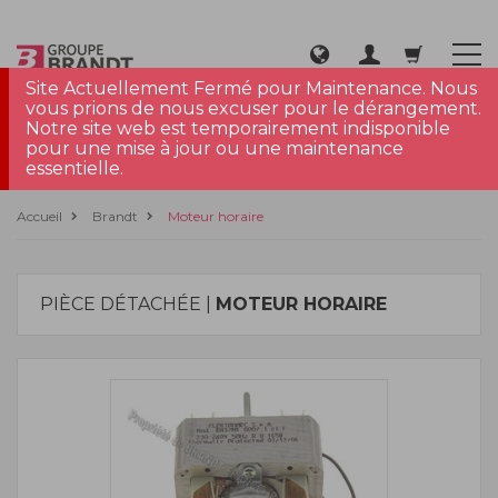
Site Actuellement Fermé pour Maintenance. Nous
vous prions de nous excuser pour le dérangement.
Notre site web est temporairement indisponible
pour une mise à jour ou une maintenance
essentielle.
Accueil
Brandt
Moteur horaire
PIÈCE DÉTACHÉE |
MOTEUR HORAIRE