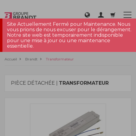
Site Actuellement Fermé pour Maintenance. Nous
vous prions de nous excuser pour le dérangement.
Notre site web est temporairement indisponible
pour une mise à jour ou une maintenance
essentielle.
Accueil
Brandt
Transformateur
PIÈCE DÉTACHÉE |
TRANSFORMATEUR