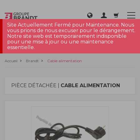
Site Actuellement Fermé pour Maintenance. Nous
vous prions de nous excuser pour le dérangement.
Notre site web est temporairement indisponible
pour une mise à jour ou une maintenance
essentielle.
Accueil
Brandt
Cable alimentation
PIÈCE DÉTACHÉE |
CABLE ALIMENTATION