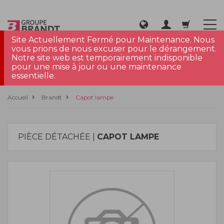
Site Actuellement Fermé pour Maintenance. Nous
vous prions de nous excuser pour le dérangement.
Notre site web est temporairement indisponible
pour une mise à jour ou une maintenance
essentielle.
Accueil
Brandt
Capot lampe
PIÈCE DÉTACHÉE |
CAPOT LAMPE