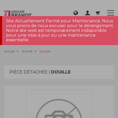
Site Actuellement Fermé pour Maintenance. Nous
vous prions de nous excuser pour le dérangement.
Notre site web est temporairement indisponible
pour une mise à jour ou une maintenance
essentielle.
Accueil
Brandt
Douille
PIÈCE DÉTACHÉE |
DOUILLE