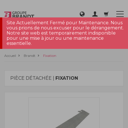
Site Actuellement Fermé pour Maintenance. Nous
vous prions de nous excuser pour le dérangement.
Notre site web est temporairement indisponible
pour une mise à jour ou une maintenance
essentielle.
Accueil
Brandt
Fixation
PIÈCE DÉTACHÉE |
FIXATION