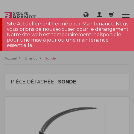
Site Actuellement Fermé pour Maintenance. Nous
vous prions de nous excuser pour le dérangement.
Notre site web est temporairement indisponible
pour une mise à jour ou une maintenance
essentielle.
Accueil
Brandt
Sonde
PIÈCE DÉTACHÉE |
SONDE