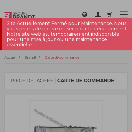
Site Actuellement Fermé pour Maintenance. Nous
vous prions de nous excuser pour le dérangement.
Notre site web est temporairement indisponible
pour une mise à jour ou une maintenance
essentielle.
Accueil
Brandt
Carte de commande
PIÈCE DÉTACHÉE |
CARTE DE COMMANDE