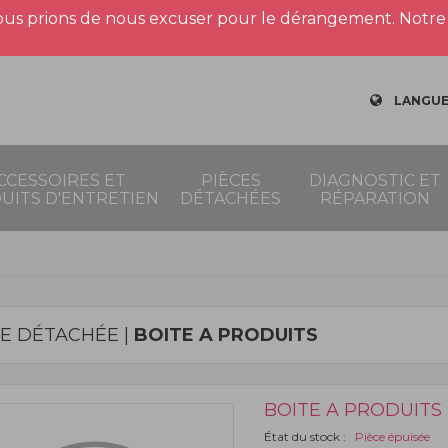
us prions de nous excuser pour le dérangement. Notre 
LANGUE
CCESSOIRES ET
PIÈCES
DIAGNOSTIC ET
UITS D'ENTRETIEN
DÉTACHÉES
RÉPARATION
CE DÉTACHÉE |
BOITE A PRODUITS
BOITE A PRODUITS
État du stock :
Pièce épuisée