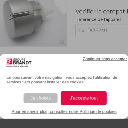
Vérifier la compati
Référence de l'appareil
Continuer sans accepter
RIPTION
En poursuivant votre navigation, vous acceptez l'utilisation de
services tiers pouvant installer des cookies
e description.
Je choisis
J'accepte tout
 EAN : 3251430249805
Pour en savoir plus, consultez notre Politique de cookies