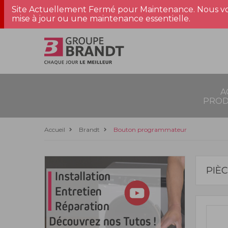
Site Actuellement Fermé pour Maintenance. Nous vo
mise à jour ou une maintenance essentielle.
A
PROD
Accueil
Brandt
Bouton programmateur
PIÈ