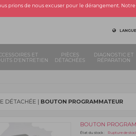
us prions de nous excuser pour le dérangement. Notre 
LANGUE
CCESSOIRES ET
PIÈCES
DIAGNOSTIC ET
UITS D'ENTRETIEN
DÉTACHÉES
RÉPARATION
CE DÉTACHÉE |
BOUTON PROGRAMMATEUR
BOUTON PROGRA
État du stock :
Rupture de stoc