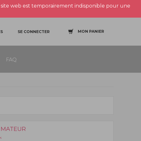
site web est temporairement indisponible pour une
MON PANIER
S
SE CONNECTER
FAQ
MMATEUR
k