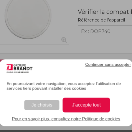
Vérifier la compati
Référence de l'appareil
Continuer sans accepter
RIPTION
En poursuivant votre navigation, vous acceptez l'utilisation de
 bouton (ou manette) du programmateur est abîmé ou cassé, n'hésitez pas à le 
services tiers pouvant installer des cookies
. Le programmateur permet de transmettre à la carte de puissance vos instructi
e derrière le bandeau de commande de votre appareil.
Je choisis
J'accepte tout
EAN : 3251431067057
Pour en savoir plus, consultez notre Politique de cookies