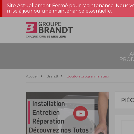
Site Actuellement Fermé pour Maintenance. Nous vo
mise à jour ou une maintenance essentielle.
A
PROD
Accueil
Brandt
Bouton programmateur
PIÈ