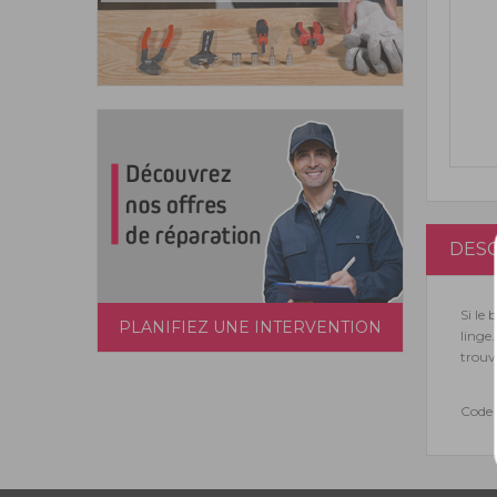
DESC
Si le
PLANIFIEZ UNE INTERVENTION
linge
trouv
Code 