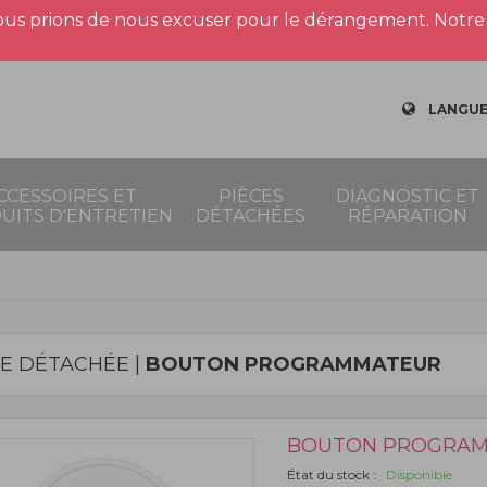
us prions de nous excuser pour le dérangement. Notre 
LANGUE
CCESSOIRES ET
PIÈCES
DIAGNOSTIC ET
UITS D'ENTRETIEN
DÉTACHÉES
RÉPARATION
CE DÉTACHÉE |
BOUTON PROGRAMMATEUR
BOUTON PROGRA
État du stock :
Disponible