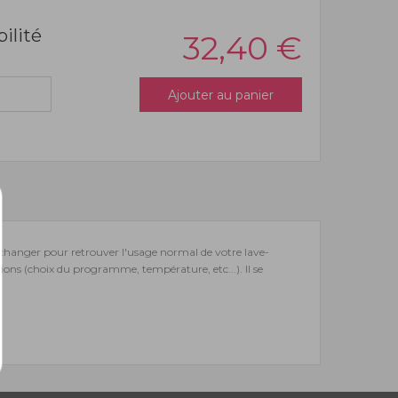
bilité
32,40
€
Ajouter au panier
changer pour retrouver l'usage normal de votre lave-
ons (choix du programme, température, etc...). Il se