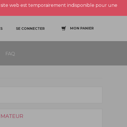
site web est temporairement indisponible pour une
MON PANIER
S
SE CONNECTER
FAQ
MMATEUR