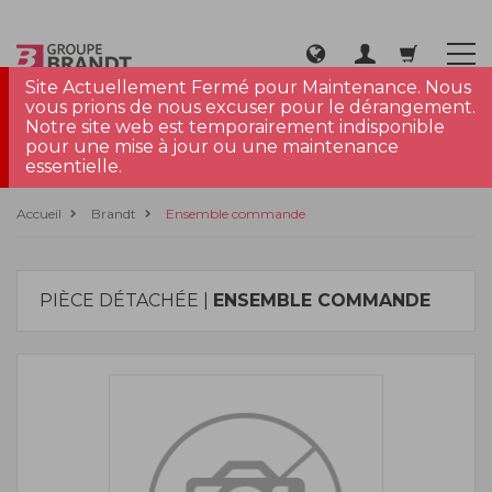
Site Actuellement Fermé pour Maintenance. Nous
vous prions de nous excuser pour le dérangement.
Notre site web est temporairement indisponible
pour une mise à jour ou une maintenance
essentielle.
Accueil
Brandt
Ensemble commande
PIÈCE DÉTACHÉE |
ENSEMBLE COMMANDE