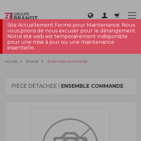
Site Actuellement Fermé pour Maintenance. Nous
vous prions de nous excuser pour le dérangement.
Notre site web est temporairement indisponible
pour une mise à jour ou une maintenance
essentielle.
Accueil
Brandt
Ensemble commande
PIÈCE DÉTACHÉE |
ENSEMBLE COMMANDE