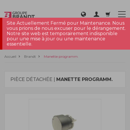
Site Actuellement Fermé pour Maintenance. Nous
vous prions de nous excuser pour le dérangement.
Notre site web est temporairement indisponible
pour une mise à jour ou une maintenance
essentielle.
Accueil
Brandt
Manette programm.
PIÈCE DÉTACHÉE |
MANETTE PROGRAMM.