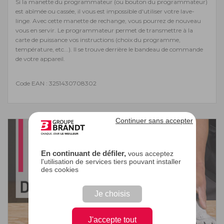
Si la manette du programmateur (ou bouton du programmateur)
est abîmée ou cassée, il vous est impossible d'utiliser votre lave-
linge. Avec cette manette de rechange, vous pourrez de nouveau
vous en servir. Le programmateur permet de transmettre à la
carte de puissance vos instructions (choix du programme,
température, etc...). Il se trouve derrière le bandeau de commande
de votre appareil.
Code EAN : 3251430708302
Continuer sans accepter
En continuant de défiler,
vous acceptez
l'utilisation de services tiers pouvant installer
des cookies
Je choisis
J'accepte tout