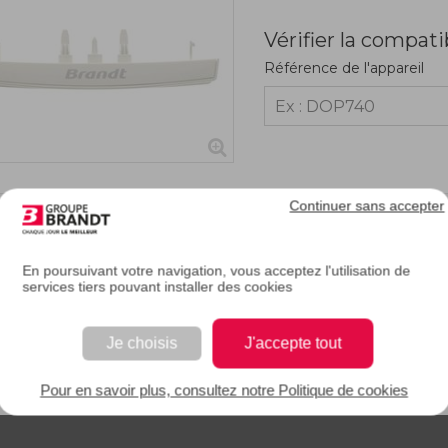
Vérifier la compati
Référence de l'appareil
Continuer sans accepter
RIPTION
En poursuivant votre navigation, vous acceptez l'utilisation de
services tiers pouvant installer des cookies
 poignée de votre lave-linge est abîmée ou cassée, vous pouvez la remplacer faci
Je choisis
J'accepte tout
 EAN : 3251430260534
Pour en savoir plus, consultez notre Politique de cookies