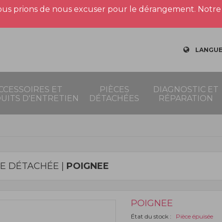
us prions de nous excuser pour le dérangement. Notre 
LANGUE
CCESSOIRES ET
PIÈCES
DIAGNOSTIC ET
UITS D'ENTRETIEN
DÉTACHÉES
RÉPARATION
CE DÉTACHÉE |
POIGNEE
POIGNEE
État du stock :
Pièce épuisée