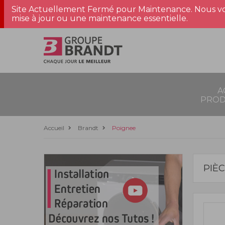
Site Actuellement Fermé pour Maintenance. Nous vo
mise à jour ou une maintenance essentielle.
A
PROD
Accueil
Brandt
Poignee
PIÈ