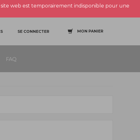
site web est temporairement indisponible pour une
MON PANIER
S
SE CONNECTER
FAQ