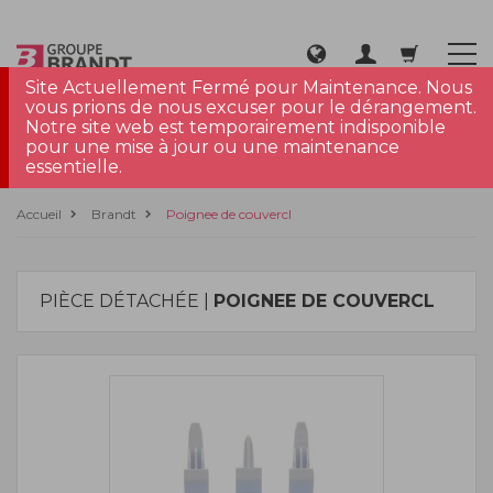
Site Actuellement Fermé pour Maintenance. Nous
vous prions de nous excuser pour le dérangement.
Notre site web est temporairement indisponible
pour une mise à jour ou une maintenance
essentielle.
Accueil
Brandt
Poignee de couvercl
PIÈCE DÉTACHÉE |
POIGNEE DE COUVERCL