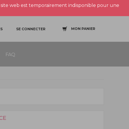
site web est temporairement indisponible pour une
MON PANIER
S
SE CONNECTER
FAQ
CE