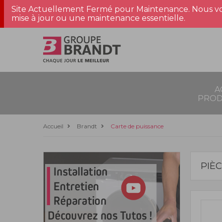
Site Actuellement Fermé pour Maintenance. Nous vo
mise à jour ou une maintenance essentielle.
A
PROD
Accueil
Brandt
Carte de puissance
PIÈ