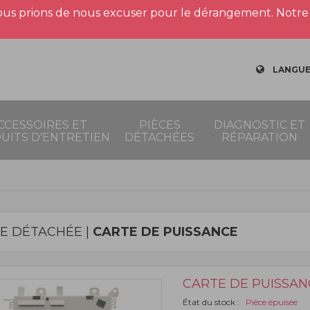
us prions de nous excuser pour le dérangement. Notre 
LANGUE
CCESSOIRES ET
PIÈCES
DIAGNOSTIC ET
UITS D'ENTRETIEN
DÉTACHÉES
RÉPARATION
CE DÉTACHÉE |
CARTE DE PUISSANCE
CARTE DE PUISSAN
État du stock :
Pièce épuisée