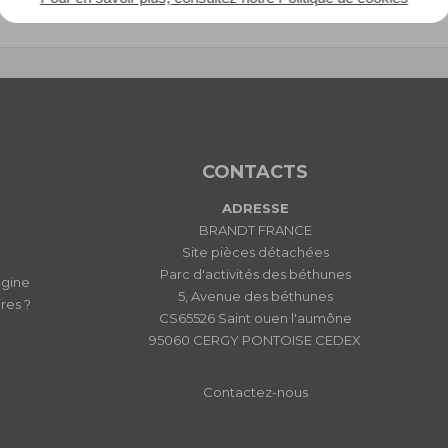
EAN : 3251430823555
CONTACTS
ADRESSE
BRANDT FRANCE
Site pièces détachées
Parc d'activités des béthunes
igine
5, Avenue des béthunes
res ?
CS65526 Saint ouen l'aumône
95060 CERGY PONTOISE CEDEX
Contactez-nous