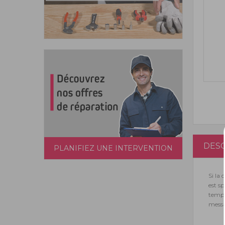
DESC
PLANIFIEZ UNE INTERVENTION
Si la
est s
tempé
messa