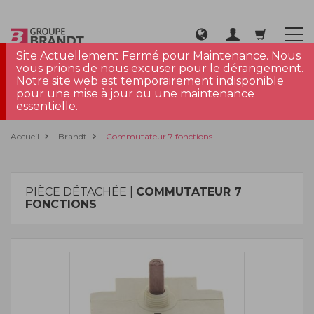
Site Actuellement Fermé pour Maintenance. Nous
vous prions de nous excuser pour le dérangement.
Notre site web est temporairement indisponible
pour une mise à jour ou une maintenance
essentielle.
Accueil
Brandt
Commutateur 7 fonctions
PIÈCE DÉTACHÉE |
COMMUTATEUR 7
FONCTIONS