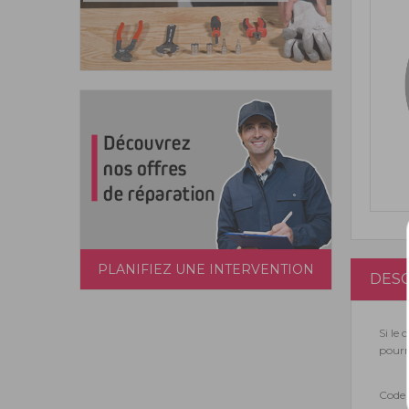
PLANIFIEZ UNE INTERVENTION
DESC
Si le 
pourr
Code 