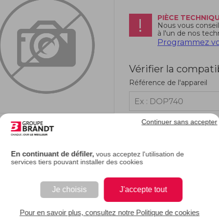
PIÈCE TECHNIQ
Nous vous conseill
à l'un de nos tech
Programmez vot
Vérifier la compati
Référence de l'appareil
Continuer sans accepter
RIPTION
En continuant de défiler,
vous acceptez l'utilisation de
services tiers pouvant installer des cookies
cadre de votre lave-linge est abîmé ou cassé, il vous est difficile, voire impossibl
ez le remplacer et de nouveau vous en servir.
Je choisis
J'accepte tout
EAN : 3251430771863
Pour en savoir plus, consultez notre Politique de cookies