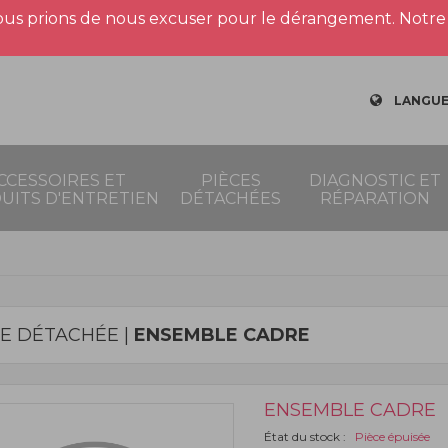
us prions de nous excuser pour le dérangement. Notre 
LANGUE
CCESSOIRES ET
PIÈCES
DIAGNOSTIC ET
UITS D'ENTRETIEN
DÉTACHÉES
RÉPARATION
CE DÉTACHÉE |
ENSEMBLE CADRE
ENSEMBLE CADRE
État du stock :
Pièce épuisée