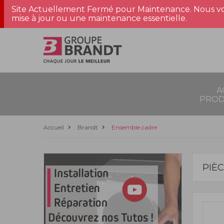
Site Actuellement Fermé pour Maintenance. Nous vo
mise à jour ou une maintenance essentielle.
A
PROD
Accueil
Brandt
Ensemble cadre
PIÈ