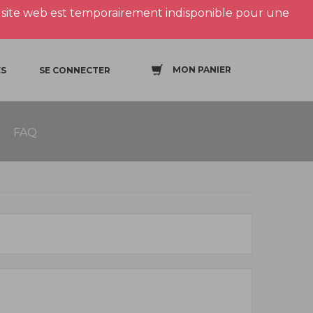
site web est temporairement indisponible pour une
MON PANIER
S
SE CONNECTER
FAQ