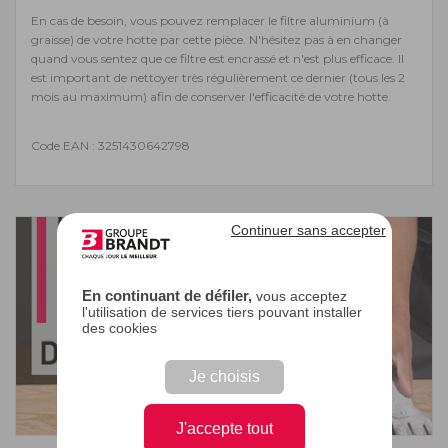
En cas de besoin, vous pouvez remplacer le filtre aluminium (à
graisse) de votre hotte par cette pièce. N'hésitez pas à en changer
quand vous sentez que ce filtre est encrassé et n'est plus efficace. Il
est important de nettoyer très régulièrement ce dernier (tous les 2
mois au maximum) afin de conserver l'efficacité de votre hotte.
Code EAN : 3251430642798
Continuer sans accepter
En continuant de défiler,
vous acceptez
l'utilisation de services tiers pouvant installer
des cookies
Je choisis
J'accepte tout