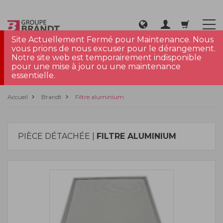
Site Actuellement Fermé pour Maintenance. Nous
vous prions de nous excuser pour le dérangement.
Notre site web est temporairement indisponible
pour une mise à jour ou une maintenance
essentielle.
Accueil
Brandt
Filtre aluminium
PIÈCE DÉTACHÉE |
FILTRE ALUMINIUM