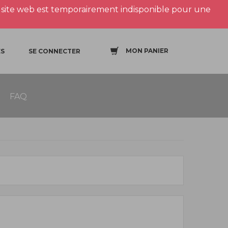
site web est temporairement indisponible pour une
MON PANIER
S
SE CONNECTER
FAQ