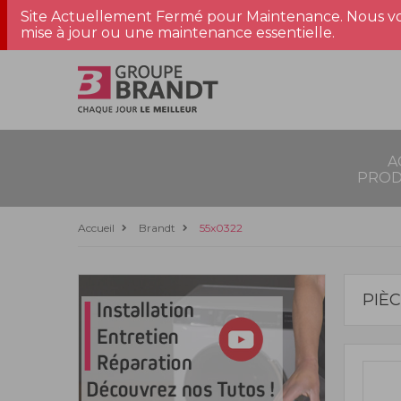
Site Actuellement Fermé pour Maintenance. Nous vo
mise à jour ou une maintenance essentielle.
A
PROD
Accueil
Brandt
55x0322
PIÈ