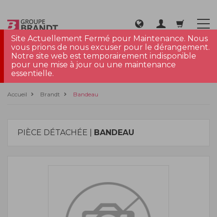
Site Actuellement Fermé pour Maintenance. Nous
vous prions de nous excuser pour le dérangement.
Notre site web est temporairement indisponible
pour une mise à jour ou une maintenance
essentielle.
Accueil
Brandt
Bandeau
PIÈCE DÉTACHÉE |
BANDEAU