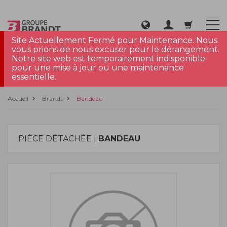
Site Actuellement Fermé pour Maintenance. Nous
vous prions de nous excuser pour le dérangement.
Notre site web est temporairement indisponible
pour une mise à jour ou une maintenance
essentielle.
Accueil
Brandt
Bandeau
PIÈCE DÉTACHÉE |
BANDEAU