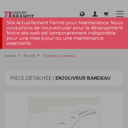
Site Actuellement Fermé pour Maintenance. Nous
vous prions de nous excuser pour le dérangement.
Notre site web est temporairement indisponible
pour une mise à jour ou une maintenance
essentielle.
Accueil
Brandt
Enjoliveur bandeau
PIÈCE DÉTACHÉE |
ENJOLIVEUR BANDEAU