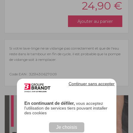
24,90
€
Ajouter au panier
Si votre lave-linge ne se vidange pas correctement et que de l'eau
reste dans le tambour en fin de cycle, il est probable que la pompe
de vidange soit à remplacer.
Code EAN : 3251430627009
Continuer sans accepter
En continuant de défiler,
vous acceptez
l'utilisation de services tiers pouvant installer
des cookies
Je choisis