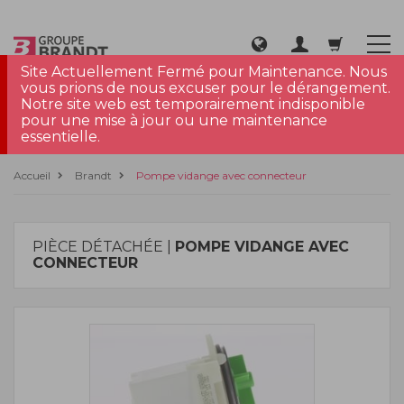
Site Actuellement Fermé pour Maintenance. Nous
vous prions de nous excuser pour le dérangement.
Notre site web est temporairement indisponible
pour une mise à jour ou une maintenance
essentielle.
Accueil
Brandt
Pompe vidange avec connecteur
PIÈCE DÉTACHÉE |
POMPE VIDANGE AVEC
CONNECTEUR